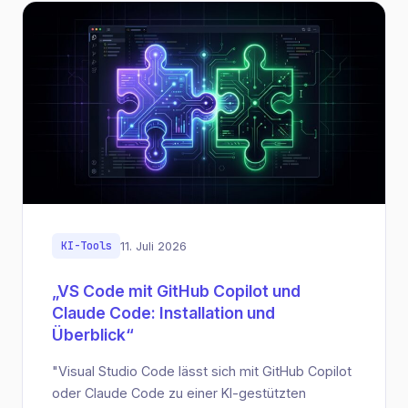
KI-Tools
11. Juli 2026
„VS Code mit GitHub Copilot und
Claude Code: Installation und
Überblick“
"Visual Studio Code lässt sich mit GitHub Copilot
oder Claude Code zu einer KI-gestützten